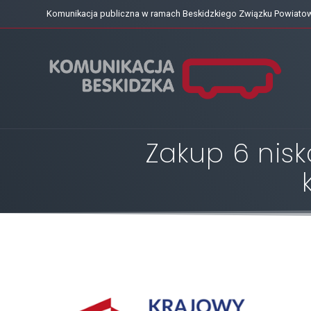
Skip
Komunikacja publiczna w ramach Beskidzkiego Związku Powiat
to
content
Zakup 6 nis