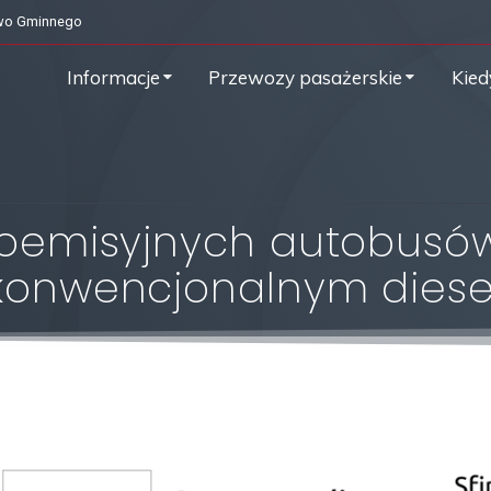
owo Gminnego
Informacje
Przewozy pasażerskie
Kied
koemisyjnych autobusó
konwencjonalnym diese