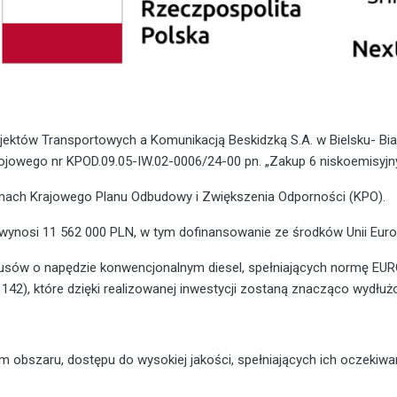
ojektów Transportowych a Komunikacją Beskidzką S.A. w Bielsku- Bi
jowego nr KPOD.09.05-IW.02-0006/24-00 pn. „Zakup 6 niskoemisyjn
amach Krajowego Planu Odbudowy i Zwiększenia Odporności (KPO).
wynosi 11 562 000 PLN, w tym dofinansowanie ze środków Unii Europ
busów o napędzie konwencjonalnym diesel, spełniających normę EU
42), które dzięki realizowanej inwestycji zostaną znacząco wydłuż
obszaru, dostępu do wysokiej jakości, spełniających ich oczekiwan