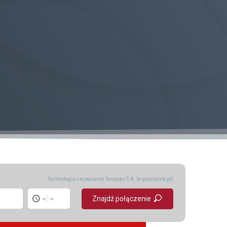
yPrzyjedzie.pl
Usługi dodatkowe
Kontakt
Kariera
Unia Europejska
Technologia i wykonanie
Teroplan S.A. (e-podróżnik.pl)
Znajdź połączenie
-- : --