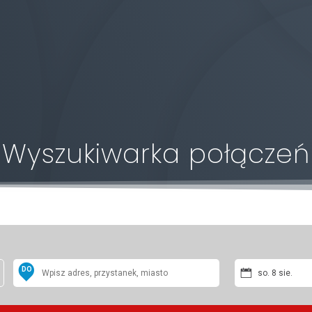
owo Gminnego
Informacje
Przewozy pasażerskie
Kied
Wyszukiwarka połączeń
DO
so. 8 sie.