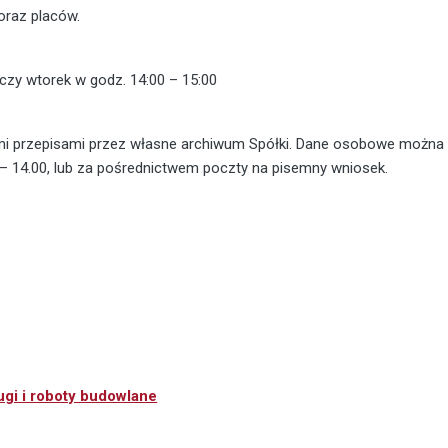
raz placów.
zy wtorek w godz. 14:00 – 15:00
mi przepisami przez własne archiwum Spółki. Dane osobowe można u
0 – 14.00, lub za pośrednictwem poczty na pisemny wniosek.
ugi i roboty budowlane