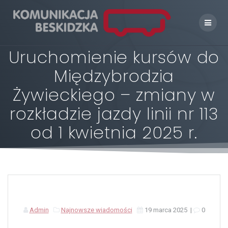
Skip
to
content
Uruchomienie kursów do
Międzybrodzia
Żywieckiego – zmiany w
rozkładzie jazdy linii nr 113
od 1 kwietnia 2025 r.
Admin
Najnowsze wiadomości
19 marca 2025
|
0