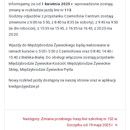
Informujemy, że od
1 kwietnia 2025 r.
wprowadzone zostają
zmiany w rozkładzie jazdy linii nr
113
.
Godziny odjazdów z przystanku Czernichów Centrum zostają
zmienione z 6:00 na 5:50, z 8:40 na 8:35 (w soboty), z 9:45 na 9:50
(w dni robocze), z 15:35 na 15:45, z 16:35 na 16:45, z 20:25 ma
20:20.
Wjazdy do Międzybrodzia Żywieckiego będą realizowane w
ramach kursów o 5:05 i 5:50 z Czernichowa oraz 0 8:40, 14:40 i
15:40 z Bielska-Białej. Do obsługi włączone zostają przystanki
Międzybrodzie Żywieckie Kościół, Międzybrodzie Żywieckie
Sklep, Międzybrodzie Żywieckie Pętla.
Nowy rozkład jazdy dostępny na naszej stronie oraz w aplikacji
kiedyprzyjedzie.pl
Nawigacja
Następny:
Następny
Zmiana przebiegu trasy linii szkolnej nr 152 w
wpisu
post:
Szczyrku od 19 maja 2025 r.