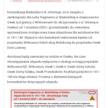
Admin
Najnowsze wiadomości
25 sierpnia 2025
|
0
Komunikacja Beskidzka S.A. informuje, że w związku z
zamknięciem dla ruchu fragmentu ul. Beskidzkiej w miejscowości
Osiek (od granicy z Witkowicami do skrzyżowania z ul. Główną w
Osieku) od 1 września 2025 r. (poniedziałek) do odwołania
wprowadzona zostaje nowa trasa objazdowa dla autobusów linii
nr 141 i 143. Objazd w obu kierunkach realizowany będzie od
przystanku Witkowice Sokół ulicą Widokową do przystanku Osiek
Dom Ludowy.
Autobusy będą zawracały na rondzie w Osieku. Na czas
obowiązywania objazdu wyłączone z obsługi zostają przystanki:
Witkowice NŻ, Witkowice, Osiek I, Osiek II, Osiek Górny Szkoła,
Osiek Górny Szlaka, Osiek Przedszkole. Rozkład jazdy linii nr 141 i
143 nie ulega zmianie. Prosimy o śledzenie bieżących
komunikatów dotyczących objazdu.