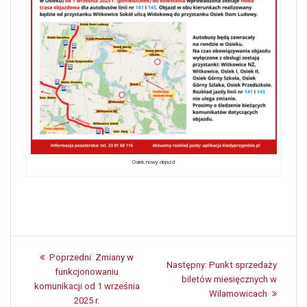
Osiek nowy objazd
Nawigacja
Poprzedni:
Poprzedni
Zmiany w
Następny:
Następny
Punkt sprzedaży
wpisu
funkcjonowaniu
post:
biletów miesięcznych w
post:
komunikacji od 1 września
Wilamowicach
2025 r.