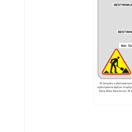
W związku z planowanymi r
wykonywana będzie między go
Stara Wieś Kamieniec. W z