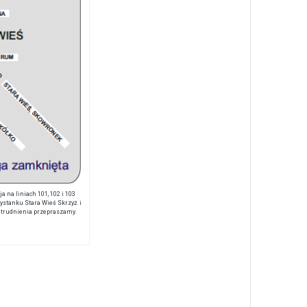
 na liniach 101, 102 i 103
ystanku Stara Wieś Skrzyż. i
 utrudnienia przepraszamy.