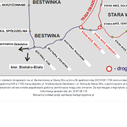
obotami drogowymi na ul. Bestwińskiej w Starej Wsi, w dniu 06 października 2025 9:00 17:00, komunikacja
dziną 9:00 a 17:00 trasą objazdu ul. Krakowską do Dankowic i ul. Dolną do Starej Wsi, z pominięciem prz
ależności od warunków pogodowych, godziny zamknięcia mogą ulec zmianie. Za wynikające z tego tytułu
Informacja pasażerska: tel. 33 81 68 116
Aktualny rozkład jazdy: aplikacja kiedyprzyjedzie.pl